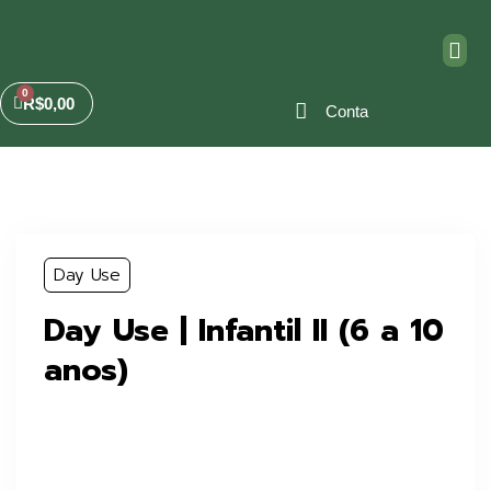
R$
0,00
Conta
Day Use
Day Use | Infantil II (6 a 10
anos)