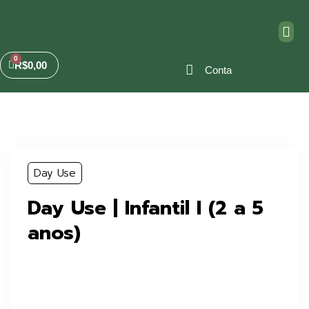
R$
0,00
Conta
Day Use
Day Use | Infantil I (2 a 5
anos)