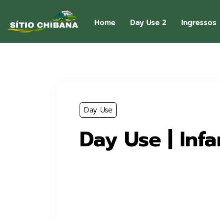
Home
Day Use 2
Ingressos
Day Use
Day Use | Infan