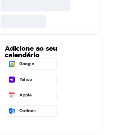
Adicione ao seu
calendário
Google
Yahoo
Apple
Outlook