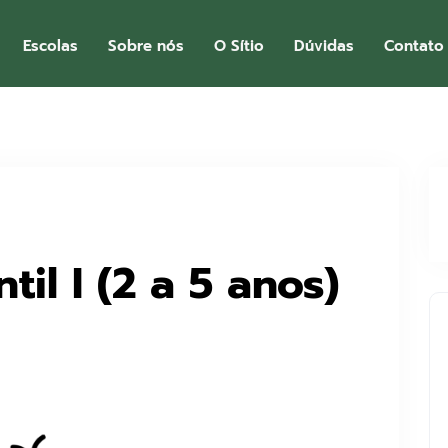
Escolas
Sobre nós
O Sítio
Dúvidas
Contato
til I (2 a 5 anos)