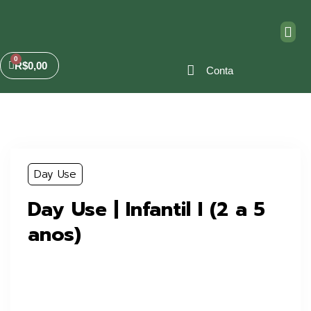
R$
0,00
Conta
Day Use
Day Use | Infantil I (2 a 5
anos)