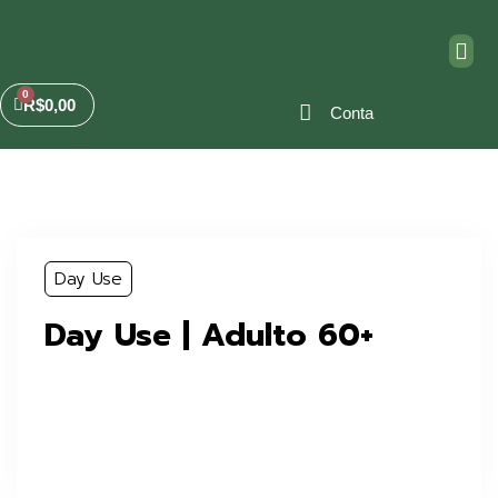
R$
0,00
Conta
Day Use
Day Use | Adulto 60+